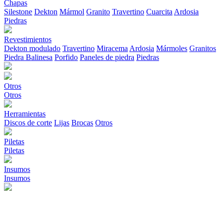
Chapas
Silestone
Dekton
Mármol
Granito
Travertino
Cuarcita
Ardosia
Piedras
Revestimientos
Dekton modulado
Travertino
Miracema
Ardosia
Mármoles
Granitos
Piedra Balinesa
Porfido
Paneles de piedra
Piedras
Otros
Otros
Herramientas
Discos de corte
Lijas
Brocas
Otros
Piletas
Piletas
Insumos
Insumos