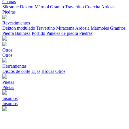
Chapas
Silestone
Dekton
Mármol
Granito
Travertino
Cuarcita
Ardosia
Piedras
Revestimientos
Dekton modulado
Travertino
Miracema
Ardosia
Mármoles
Granitos
Piedra Balinesa
Porfido
Paneles de piedra
Piedras
Otros
Otros
Herramientas
Discos de corte
Lijas
Brocas
Otros
Piletas
Piletas
Insumos
Insumos