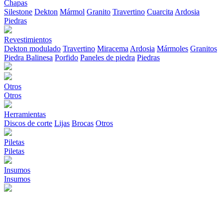
Chapas
Silestone
Dekton
Mármol
Granito
Travertino
Cuarcita
Ardosia
Piedras
Revestimientos
Dekton modulado
Travertino
Miracema
Ardosia
Mármoles
Granitos
Piedra Balinesa
Porfido
Paneles de piedra
Piedras
Otros
Otros
Herramientas
Discos de corte
Lijas
Brocas
Otros
Piletas
Piletas
Insumos
Insumos