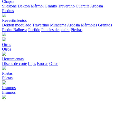
Chapas
Silestone
Dekton
Mármol
Granito
Travertino
Cuarcita
Ardosia
Piedras
Revestimientos
Dekton modulado
Travertino
Miracema
Ardosia
Mármoles
Granitos
Piedra Balinesa
Porfido
Paneles de piedra
Piedras
Otros
Otros
Herramientas
Discos de corte
Lijas
Brocas
Otros
Piletas
Piletas
Insumos
Insumos