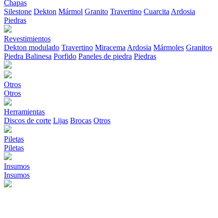
Chapas
Silestone
Dekton
Mármol
Granito
Travertino
Cuarcita
Ardosia
Piedras
Revestimientos
Dekton modulado
Travertino
Miracema
Ardosia
Mármoles
Granitos
Piedra Balinesa
Porfido
Paneles de piedra
Piedras
Otros
Otros
Herramientas
Discos de corte
Lijas
Brocas
Otros
Piletas
Piletas
Insumos
Insumos