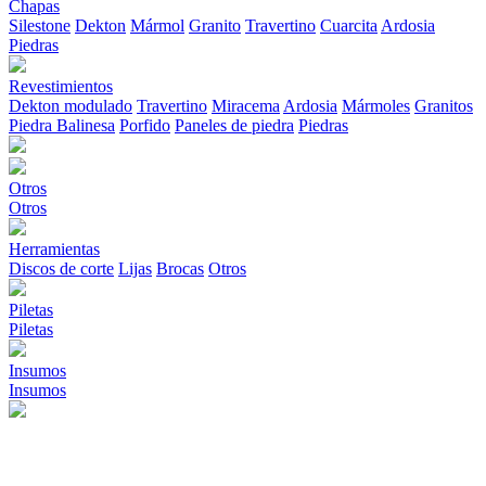
Chapas
Silestone
Dekton
Mármol
Granito
Travertino
Cuarcita
Ardosia
Piedras
Revestimientos
Dekton modulado
Travertino
Miracema
Ardosia
Mármoles
Granitos
Piedra Balinesa
Porfido
Paneles de piedra
Piedras
Otros
Otros
Herramientas
Discos de corte
Lijas
Brocas
Otros
Piletas
Piletas
Insumos
Insumos