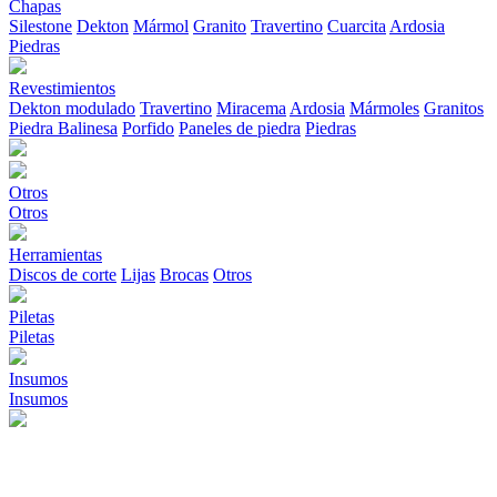
Chapas
Silestone
Dekton
Mármol
Granito
Travertino
Cuarcita
Ardosia
Piedras
Revestimientos
Dekton modulado
Travertino
Miracema
Ardosia
Mármoles
Granitos
Piedra Balinesa
Porfido
Paneles de piedra
Piedras
Otros
Otros
Herramientas
Discos de corte
Lijas
Brocas
Otros
Piletas
Piletas
Insumos
Insumos