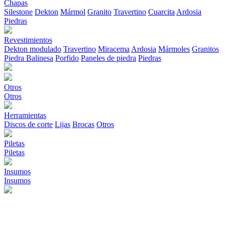
Chapas
Silestone
Dekton
Mármol
Granito
Travertino
Cuarcita
Ardosia
Piedras
Revestimientos
Dekton modulado
Travertino
Miracema
Ardosia
Mármoles
Granitos
Piedra Balinesa
Porfido
Paneles de piedra
Piedras
Otros
Otros
Herramientas
Discos de corte
Lijas
Brocas
Otros
Piletas
Piletas
Insumos
Insumos