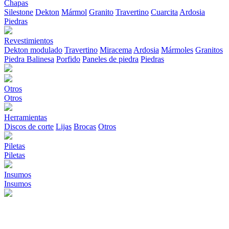
Chapas
Silestone
Dekton
Mármol
Granito
Travertino
Cuarcita
Ardosia
Piedras
Revestimientos
Dekton modulado
Travertino
Miracema
Ardosia
Mármoles
Granitos
Piedra Balinesa
Porfido
Paneles de piedra
Piedras
Otros
Otros
Herramientas
Discos de corte
Lijas
Brocas
Otros
Piletas
Piletas
Insumos
Insumos