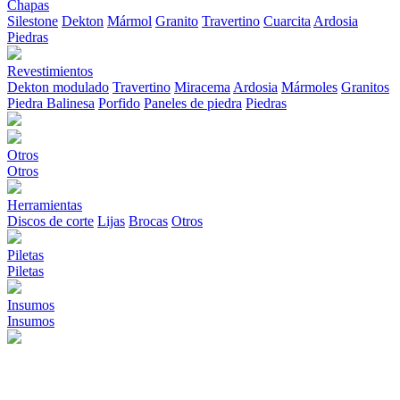
Chapas
Silestone
Dekton
Mármol
Granito
Travertino
Cuarcita
Ardosia
Piedras
Revestimientos
Dekton modulado
Travertino
Miracema
Ardosia
Mármoles
Granitos
Piedra Balinesa
Porfido
Paneles de piedra
Piedras
Otros
Otros
Herramientas
Discos de corte
Lijas
Brocas
Otros
Piletas
Piletas
Insumos
Insumos