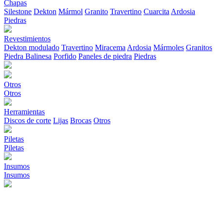
Chapas
Silestone
Dekton
Mármol
Granito
Travertino
Cuarcita
Ardosia
Piedras
Revestimientos
Dekton modulado
Travertino
Miracema
Ardosia
Mármoles
Granitos
Piedra Balinesa
Porfido
Paneles de piedra
Piedras
Otros
Otros
Herramientas
Discos de corte
Lijas
Brocas
Otros
Piletas
Piletas
Insumos
Insumos