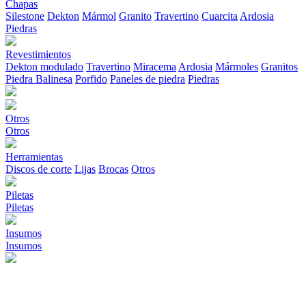
Chapas
Silestone
Dekton
Mármol
Granito
Travertino
Cuarcita
Ardosia
Piedras
Revestimientos
Dekton modulado
Travertino
Miracema
Ardosia
Mármoles
Granitos
Piedra Balinesa
Porfido
Paneles de piedra
Piedras
Otros
Otros
Herramientas
Discos de corte
Lijas
Brocas
Otros
Piletas
Piletas
Insumos
Insumos