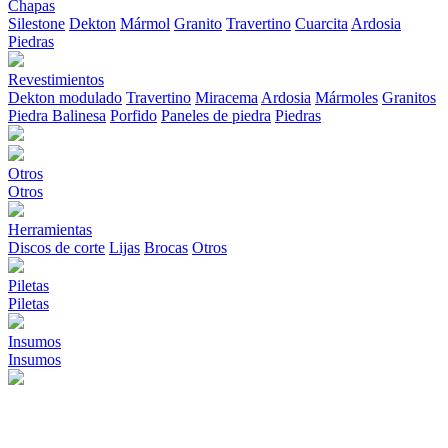
Chapas
Silestone
Dekton
Mármol
Granito
Travertino
Cuarcita
Ardosia
Piedras
Revestimientos
Dekton modulado
Travertino
Miracema
Ardosia
Mármoles
Granitos
Piedra Balinesa
Porfido
Paneles de piedra
Piedras
Otros
Otros
Herramientas
Discos de corte
Lijas
Brocas
Otros
Piletas
Piletas
Insumos
Insumos