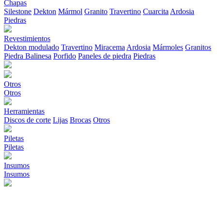
Chapas
Silestone
Dekton
Mármol
Granito
Travertino
Cuarcita
Ardosia
Piedras
Revestimientos
Dekton modulado
Travertino
Miracema
Ardosia
Mármoles
Granitos
Piedra Balinesa
Porfido
Paneles de piedra
Piedras
Otros
Otros
Herramientas
Discos de corte
Lijas
Brocas
Otros
Piletas
Piletas
Insumos
Insumos