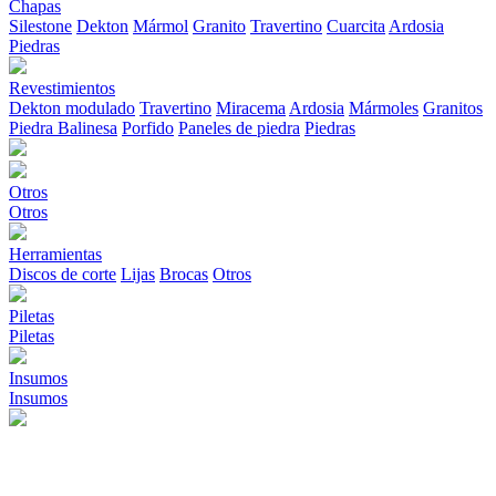
Chapas
Silestone
Dekton
Mármol
Granito
Travertino
Cuarcita
Ardosia
Piedras
Revestimientos
Dekton modulado
Travertino
Miracema
Ardosia
Mármoles
Granitos
Piedra Balinesa
Porfido
Paneles de piedra
Piedras
Otros
Otros
Herramientas
Discos de corte
Lijas
Brocas
Otros
Piletas
Piletas
Insumos
Insumos