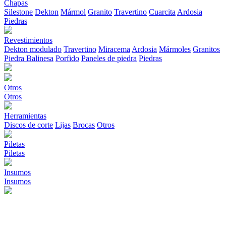
Chapas
Silestone
Dekton
Mármol
Granito
Travertino
Cuarcita
Ardosia
Piedras
Revestimientos
Dekton modulado
Travertino
Miracema
Ardosia
Mármoles
Granitos
Piedra Balinesa
Porfido
Paneles de piedra
Piedras
Otros
Otros
Herramientas
Discos de corte
Lijas
Brocas
Otros
Piletas
Piletas
Insumos
Insumos