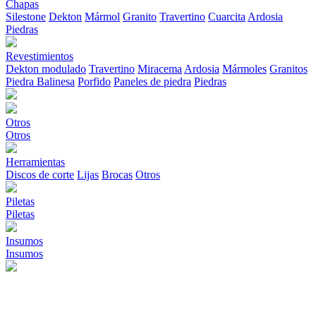
Chapas
Silestone
Dekton
Mármol
Granito
Travertino
Cuarcita
Ardosia
Piedras
Revestimientos
Dekton modulado
Travertino
Miracema
Ardosia
Mármoles
Granitos
Piedra Balinesa
Porfido
Paneles de piedra
Piedras
Otros
Otros
Herramientas
Discos de corte
Lijas
Brocas
Otros
Piletas
Piletas
Insumos
Insumos