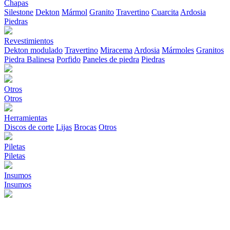
Chapas
Silestone
Dekton
Mármol
Granito
Travertino
Cuarcita
Ardosia
Piedras
Revestimientos
Dekton modulado
Travertino
Miracema
Ardosia
Mármoles
Granitos
Piedra Balinesa
Porfido
Paneles de piedra
Piedras
Otros
Otros
Herramientas
Discos de corte
Lijas
Brocas
Otros
Piletas
Piletas
Insumos
Insumos