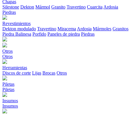
Chapas
Silestone
Dekton
Mármol
Granito
Travertino
Cuarcita
Ardosia
Piedras
Revestimientos
Dekton modulado
Travertino
Miracema
Ardosia
Mármoles
Granitos
Piedra Balinesa
Porfido
Paneles de piedra
Piedras
Otros
Otros
Herramientas
Discos de corte
Lijas
Brocas
Otros
Piletas
Piletas
Insumos
Insumos