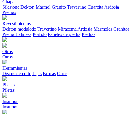
Chapas
Silestone
Dekton
Mármol
Granito
Travertino
Cuarcita
Ardosia
Piedras
Revestimientos
Dekton modulado
Travertino
Miracema
Ardosia
Mármoles
Granitos
Piedra Balinesa
Porfido
Paneles de piedra
Piedras
Otros
Otros
Herramientas
Discos de corte
Lijas
Brocas
Otros
Piletas
Piletas
Insumos
Insumos